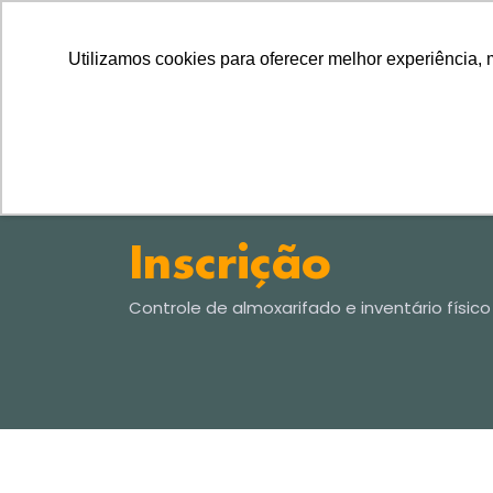
LLL1LLL
TEL
11 2729-8222
11 97314-1560
Utilizamos cookies para oferecer melhor experiência, 
Inscrição
Controle de almoxarifado e inventário físico