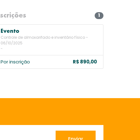
nscrições
1
Evento
Controle de almoxarifado e inventário físico -
06/10/2025
-
Por inscrição
R$ 890,00
Enviar