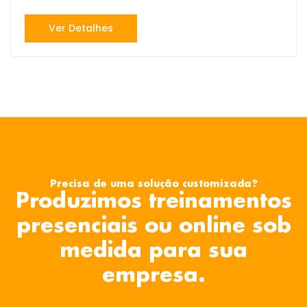
Ver Detalhes
Precisa de uma solução customizada?
Produzimos treinamentos
presenciais ou online sob
medida para sua
empresa.