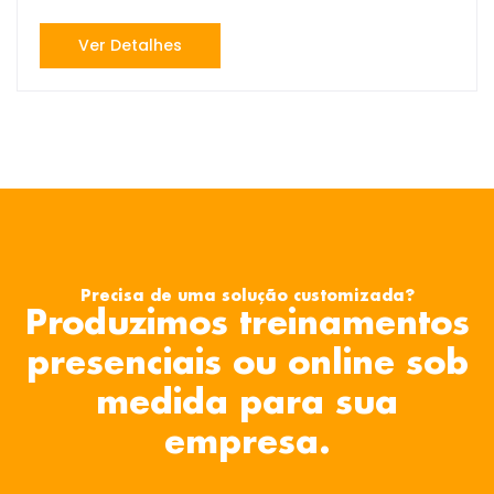
Ver Detalhes
Precisa de uma solução customizada?
Produzimos treinamentos
presenciais ou online sob
medida para sua
empresa.