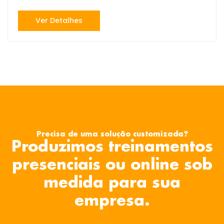
Ver Detalhes
Precisa de uma solução customizada?
Produzimos treinamentos
presenciais ou online sob
medida para sua
empresa.