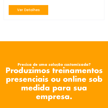
Ver Detalhes
Precisa de uma solução customizada?
Produzimos treinamentos
presenciais ou online sob
medida para sua
empresa.