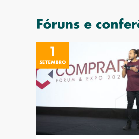
Fóruns e confer
1
SETEMBRO