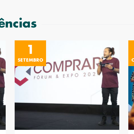
ências
1
SETEMBRO