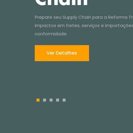
Ver Detalhes
1
2
3
4
5