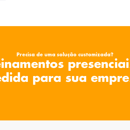
Precisa de uma solução customizada?
inamentos presenciai
dida para sua empre