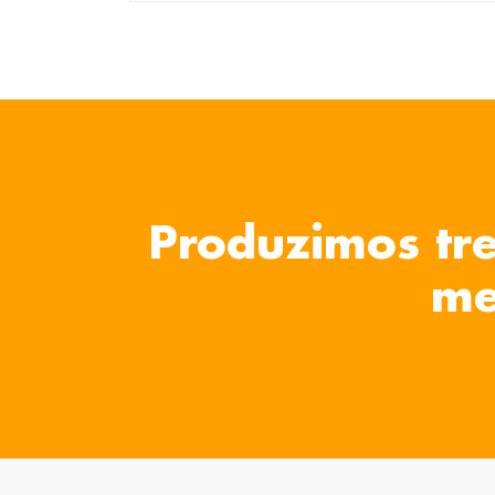
Produzimos tre
me