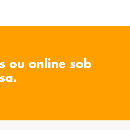
s ou online sob
sa.