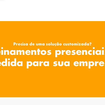
Precisa de uma solução customizada?
inamentos presenciai
dida para sua empre