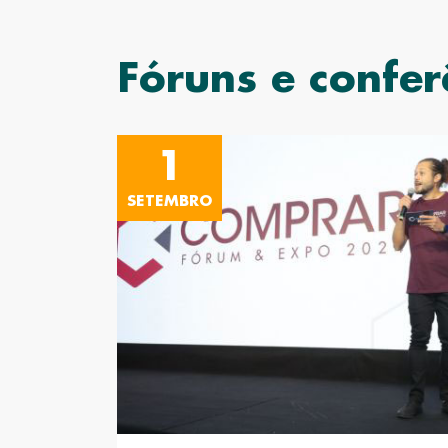
Fóruns e confer
1
SETEMBRO