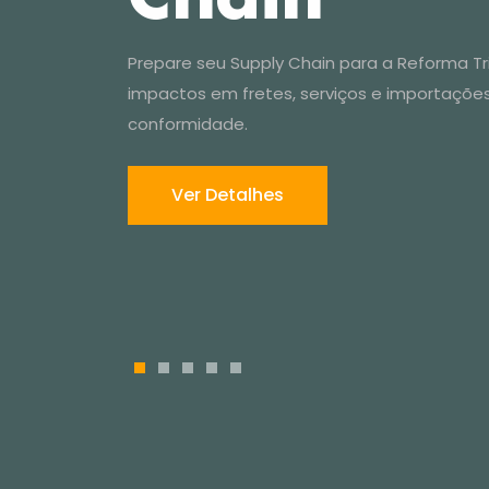
Prepare seu Supply Chain para a Reforma Trib
impactos em fretes, serviços e importaçõe
conformidade.
Ver Detalhes
1
2
3
4
5