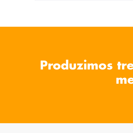
Produzimos tre
me