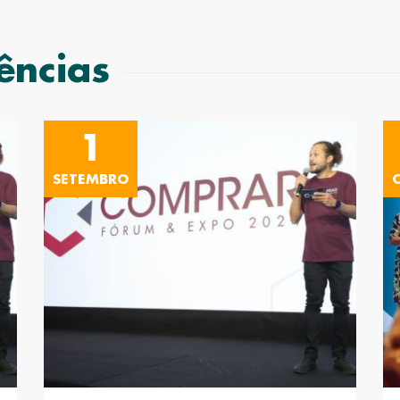
ências
1
SETEMBRO