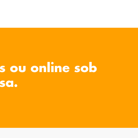
s ou online sob
sa.