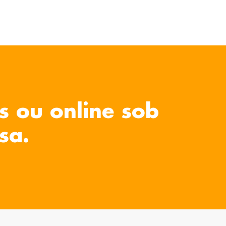
s ou online sob
sa.