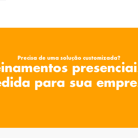
Precisa de uma solução customizada?
inamentos presenciai
dida para sua empre