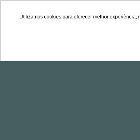
LLLLLL
TEL
11 2729-8222
11 97314-1560
Utilizamos cookies para oferecer melhor experiência, 
Complianc
de Riscos