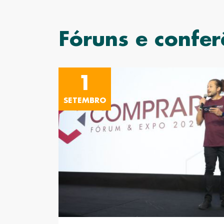
Fóruns e confer
1
SETEMBRO