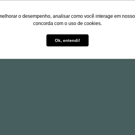
melhorar o desempenho, analisar como você interage em nosso sit
concorda com o uso de cookies.
HOME
TREINAMENTOS
P
Ok, entendi!
e e Gestão
 em Compras