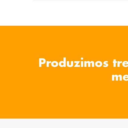
Produzimos tre
me