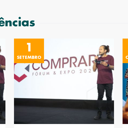
ências
1
SETEMBRO