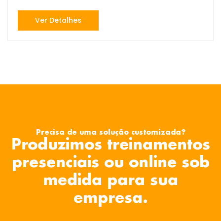
Ver Detalhes
Precisa de uma solução customizada?
Produzimos treinamentos
presenciais ou online sob
medida para sua
empresa.