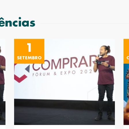
ências
1
SETEMBRO