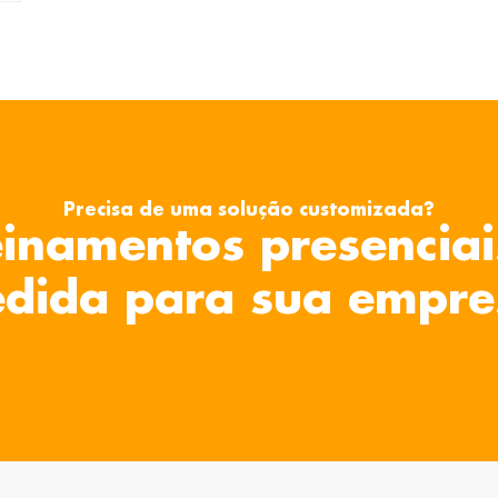
Precisa de uma solução customizada?
inamentos presenciai
dida para sua empre