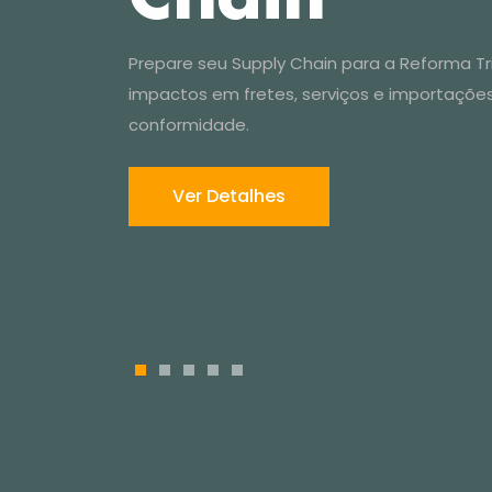
Prepare seu Supply Chain para a Reforma Trib
impactos em fretes, serviços e importaçõe
conformidade.
Ver Detalhes
1
2
3
4
5