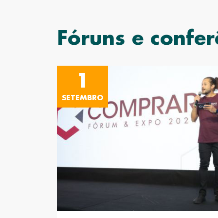
Fóruns e confer
1
SETEMBRO