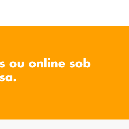
s ou online sob
sa.