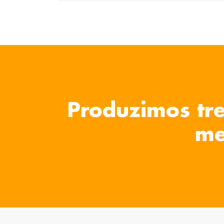
Produzimos tre
me