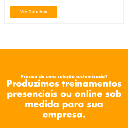
Ver Detalhes
Precisa de uma solução customizada?
Produzimos treinamentos
presenciais ou online sob
medida para sua
empresa.