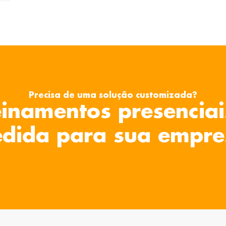
Precisa de uma solução customizada?
inamentos presenciai
dida para sua empre