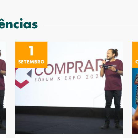
ências
1
SETEMBRO