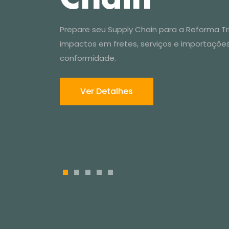
Prepare seu Supply Chain para a Reforma Trib
impactos em fretes, serviços e importaçõe
Ver Detalhes
conformidade.
1
2
3
4
5