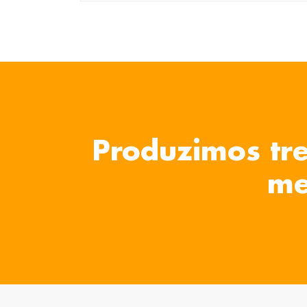
Produzimos tre
me