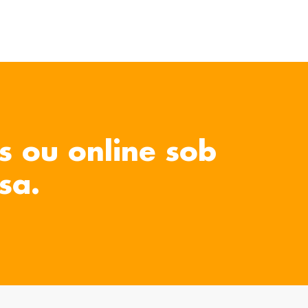
s ou online sob
sa.