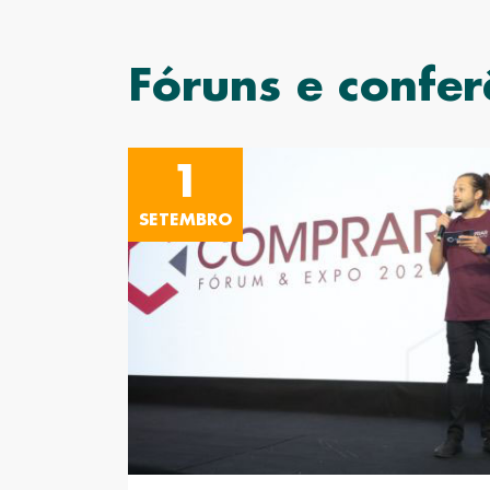
Fóruns e confer
1
SETEMBRO