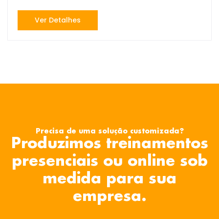
Ver Detalhes
Precisa de uma solução customizada?
Produzimos treinamentos
presenciais ou online sob
medida para sua
empresa.