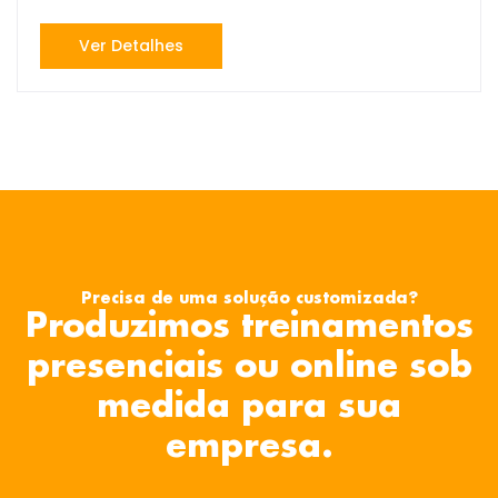
Ver Detalhes
Precisa de uma solução customizada?
Produzimos treinamentos
presenciais ou online sob
medida para sua
empresa.