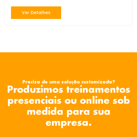
Ver Detalhes
Precisa de uma solução customizada?
Produzimos treinamentos
presenciais ou online sob
medida para sua
empresa.