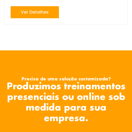
Ver Detalhes
Precisa de uma solução customizada?
Produzimos treinamentos
presenciais ou online sob
medida para sua
empresa.