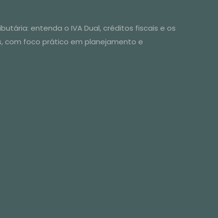
ibutária
utária: entenda o IVA Dual, créditos fiscais e os
s, com foco prático em planejamento e
ao Supply