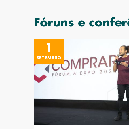
Fóruns e confer
1
SETEMBRO