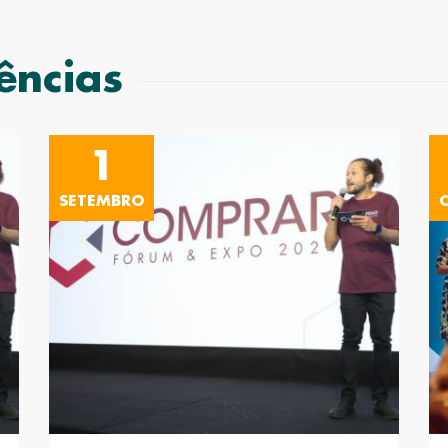
ências
1
SETEMBRO