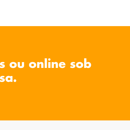
s ou online sob
sa.