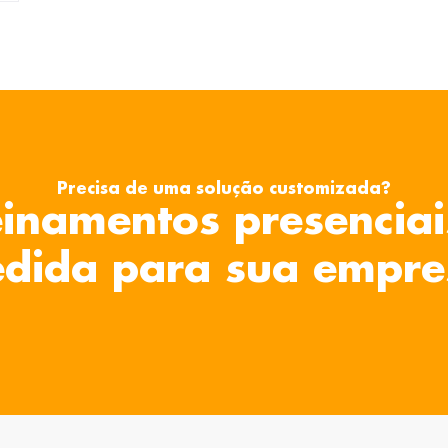
Precisa de uma solução customizada?
inamentos presenciai
dida para sua empre