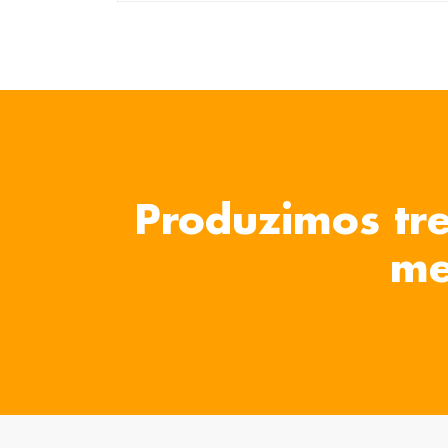
Produzimos tre
me