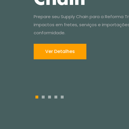
Reforma tr
Prepare seu Supply Chain para a Reforma Trib
impactos em fretes, serviços e importaçõe
conformidade.
aplicada 
Ver Detalhes
Chain
1
2
3
4
5