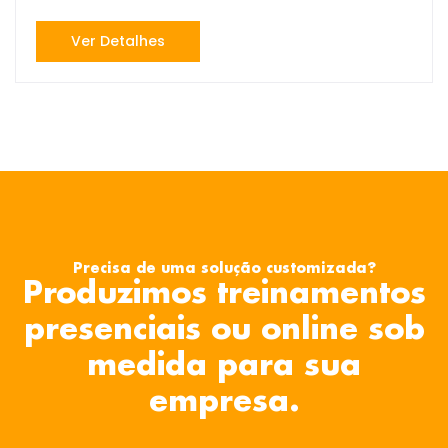
Ver Detalhes
Precisa de uma solução customizada?
Produzimos treinamentos
presenciais ou online sob
medida para sua
empresa.