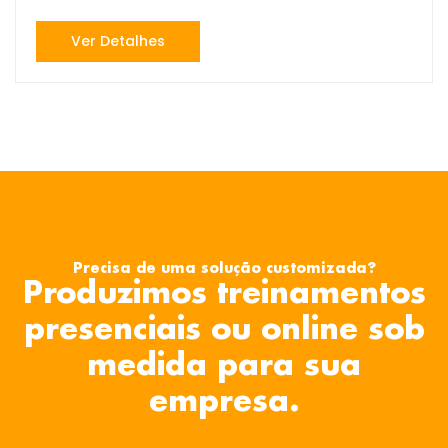
Ver Detalhes
Precisa de uma solução customizada?
Produzimos treinamentos
presenciais ou online sob
medida para sua
empresa.