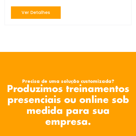
Ver Detalhes
Precisa de uma solução customizada?
Produzimos treinamentos
presenciais ou online sob
medida para sua
empresa.