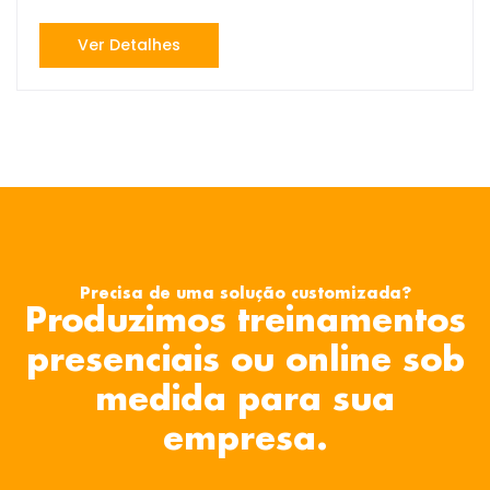
Ver Detalhes
Precisa de uma solução customizada?
Produzimos treinamentos
presenciais ou online sob
medida para sua
empresa.