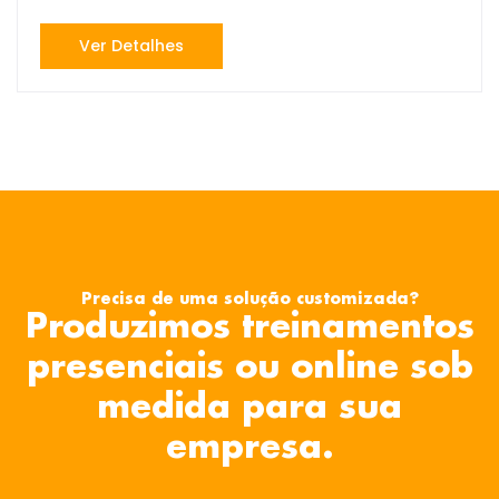
Ver Detalhes
Precisa de uma solução customizada?
Produzimos treinamentos
presenciais ou online sob
medida para sua
empresa.