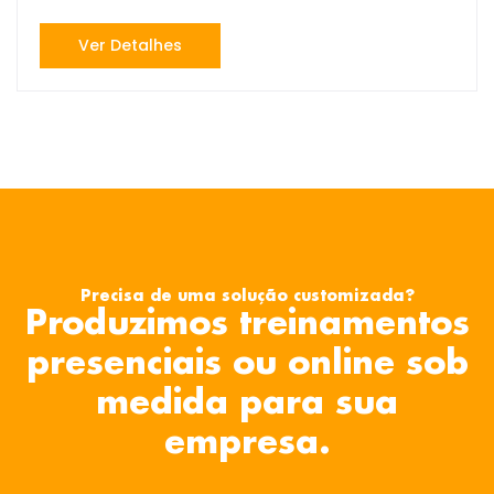
Ver Detalhes
Precisa de uma solução customizada?
Produzimos treinamentos
presenciais ou online sob
medida para sua
empresa.