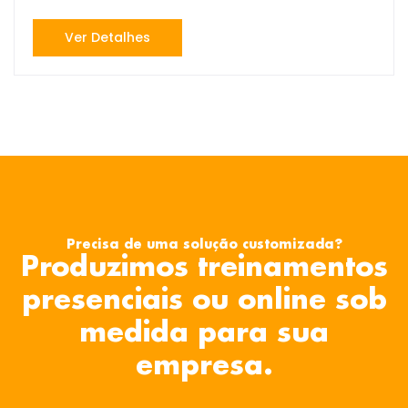
Ver Detalhes
Precisa de uma solução customizada?
Produzimos treinamentos
presenciais ou online sob
medida para sua
empresa.