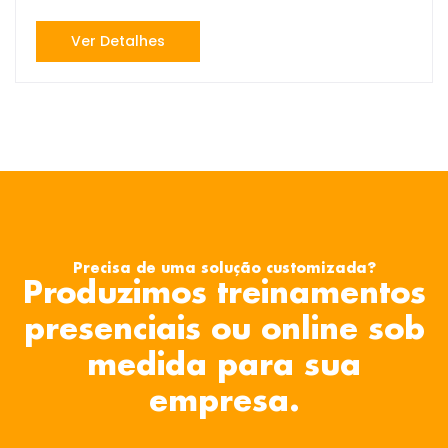
Ver Detalhes
Precisa de uma solução customizada?
Produzimos treinamentos
presenciais ou online sob
medida para sua
empresa.