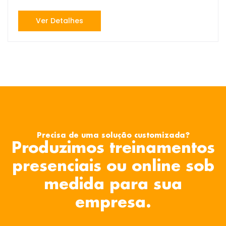
Ver Detalhes
Precisa de uma solução customizada?
Produzimos treinamentos
presenciais ou online sob
medida para sua
empresa.