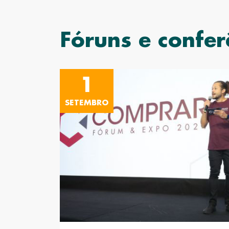
Fóruns e confer
1
SETEMBRO