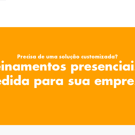
Precisa de uma solução customizada?
inamentos presenciai
dida para sua empre