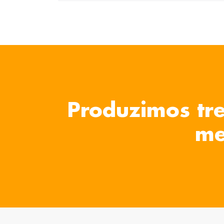
Produzimos tre
me