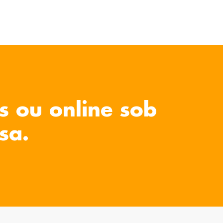
s ou online sob
sa.