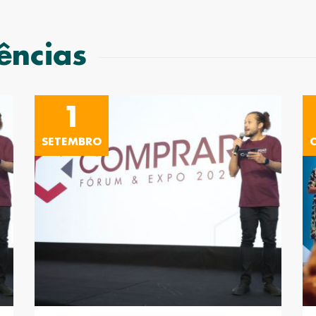
ências
1
SETEMBRO