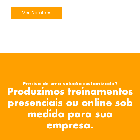
Ver Detalhes
Precisa de uma solução customizada?
Produzimos treinamentos
presenciais ou online sob
medida para sua
empresa.