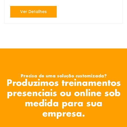
Ver Detalhes
Precisa de uma solução customizada?
Produzimos treinamentos
presenciais ou online sob
medida para sua
empresa.