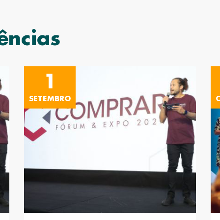
ências
1
SETEMBRO