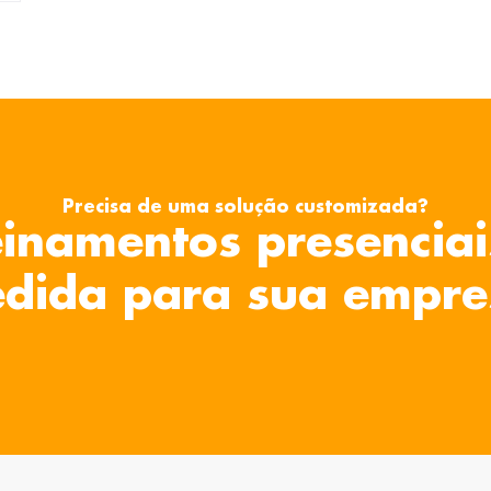
Precisa de uma solução customizada?
inamentos presenciai
dida para sua empre