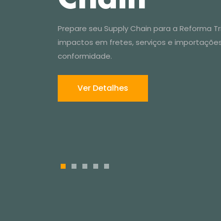
Ver Detalhes
1
2
3
4
5