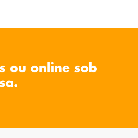
s ou online sob
sa.