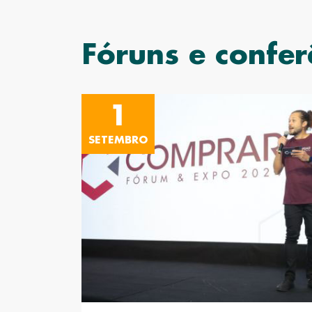
Fóruns e confer
1
SETEMBRO