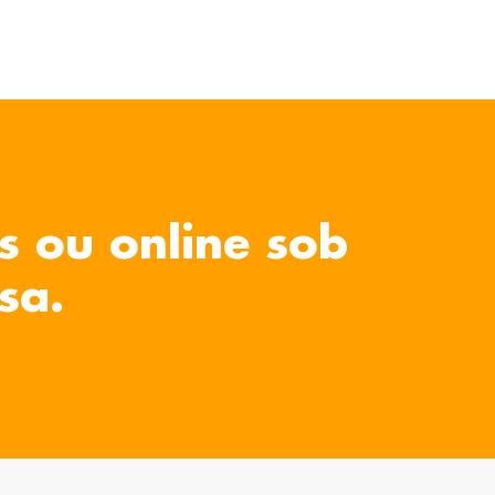
s ou online sob
sa.