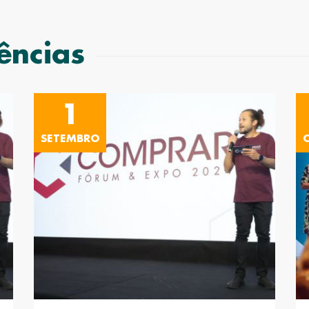
ências
1
SETEMBRO