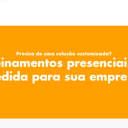
Precisa de uma solução customizada?
inamentos presenciai
dida para sua empre