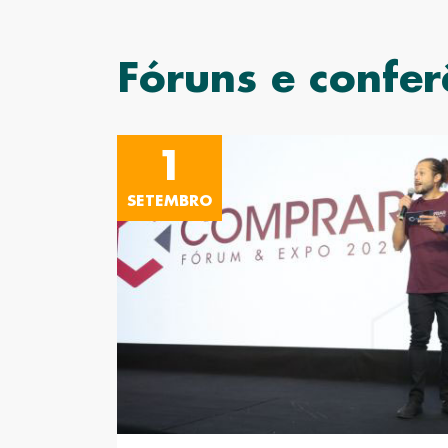
Fóruns e confer
1
SETEMBRO