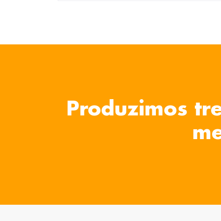
Produzimos tre
me