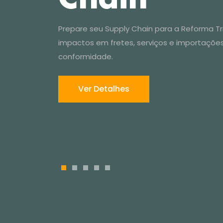
aplicada 
Prepare seu Supply Chain para a Reforma Trib
Chain
impactos em fretes, serviços e importaçõe
conformidade.
Ver Detalhes
1
2
3
4
5