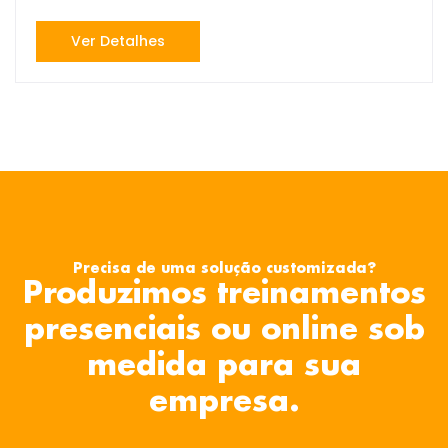
Ver Detalhes
Precisa de uma solução customizada?
Produzimos treinamentos
presenciais ou online sob
medida para sua
empresa.