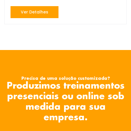
Ver Detalhes
Precisa de uma solução customizada?
Produzimos treinamentos
presenciais ou online sob
medida para sua
empresa.